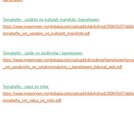
Temahefte - språklig og kulturelt mangfold i barnehagen:
https://www.regjeringen.no/globalassets/upload/kilde/kd/red/2006/0107/ddd/
temahefte_om_spraklig_og_kulturelt_mangfold.pdf
Temahefte - språk og språkmiljø i barnehagen:
https://www.regjeringen.no/globalassets/upload/kd/vedlegg/barnehager/tema
_om_sprakmiljo_og_sprakstimulering_i_barnehagen_bokmal_web.pdf
Temahefte - natur og miljø:
https://www.regjeringen.no/globalassets/upload/kilde/kd/red/2006/0107/ddd/
temahefte_om_natur_og_miljo.pdf