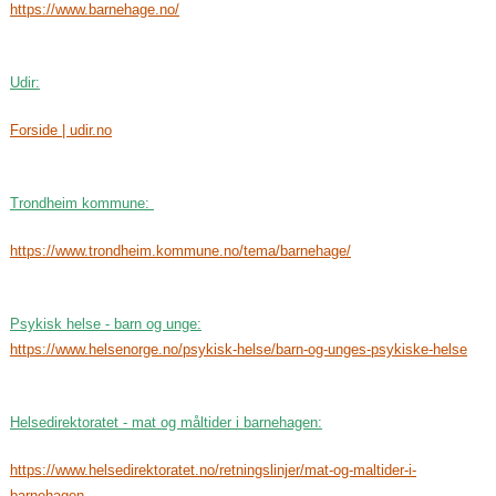
https://www.barnehage.no/
Udir:
Forside | udir.no
Trondheim kommune:
https://www.trondheim.kommune.no/tema/barnehage/
Psykisk helse - barn og unge:
https://www.helsenorge.no/psykisk-helse/barn-og-unges-psykiske-helse
Helsedirektoratet - mat og måltider i barnehagen:
https://www.helsedirektoratet.no/retningslinjer/mat-og-maltider-i-
barnehagen